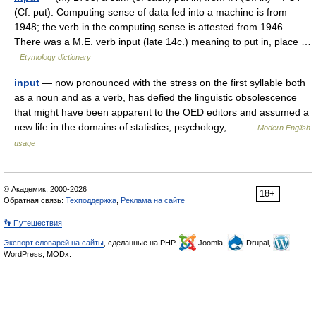
(Cf. put). Computing sense of data fed into a machine is from
1948; the verb in the computing sense is attested from 1946.
There was a M.E. verb input (late 14c.) meaning to put in, place …
Etymology dictionary
input
— now pronounced with the stress on the first syllable both
as a noun and as a verb, has defied the linguistic obsolescence
that might have been apparent to the OED editors and assumed a
new life in the domains of statistics, psychology,… …
Modern English
usage
© Академик, 2000-2026
18+
Обратная связь:
Техподдержка
,
Реклама на сайте
👣 Путешествия
Экспорт словарей на сайты
, сделанные на PHP,
Joomla,
Drupal,
WordPress, MODx.